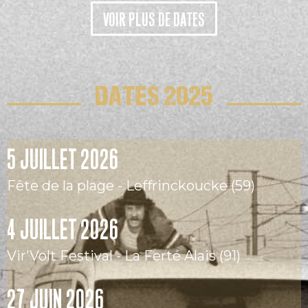
VOIR PLUS DE DATES
DATES 2025
5 JUILLET 2026
Fête de la plage - Leffrinckoucke (59)
4 JUILLET 2026
Vir'Volt Festival - La Ferté Alais (91)
27 JUIN 2026