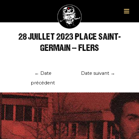
Aller
au
Main
contenu
Men
28 JUILLET 2023 PLACE SAINT-
GERMAIN – FLERS
Navigation
←
Date
Date suivant
→
de
précédent
l’article