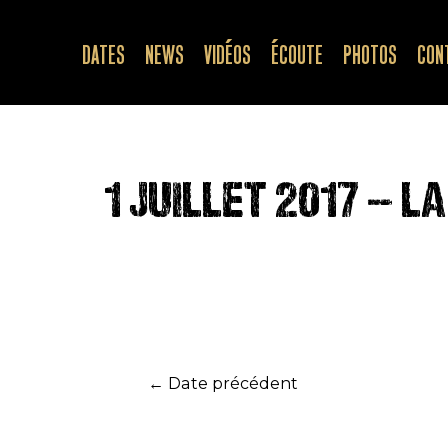
Aller
au
DATES
NEWS
VIDÉOS
ÉCOUTE
PHOTOS
CON
contenu
1 JUILLET 2017 – L
Navigation
←
Date précédent
de
l’article