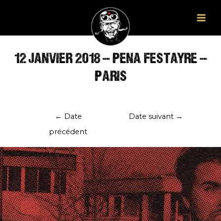
Aller
au
Main
contenu
Men
12 JANVIER 2018 – PENA FESTAYRE –
PARIS
Navigation
←
Date
Date suivant
→
de
précédent
l’article